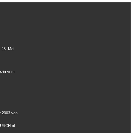
25. Mai
nezia vom
r 2003 von
HURCH of