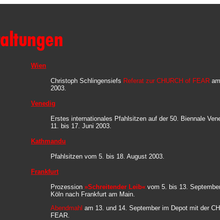
Wien
Christoph Schlingensiefs
Referat zur CHURCH of FEAR
am 
2003.
Venedig
Erstes internationales Pfahlsitzen auf der 50. Biennale Ve
11. bis 17. Juni 2003.
Kathmandu
Pfahlsitzen vom 5. bis 18. August 2003.
Frankfurt
Prozession
»Schreitender Leib«
vom 5. bis 13. Septembe
Köln nach Frankfurt am Main.
Abendmahl
am 13. und 14. September im Depot mit der C
FEAR.